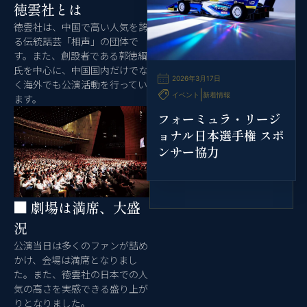
徳雲社とは
徳雲社は、中国で高い人気を誇
る伝統話芸「相声」の団体で
す。また、創設者である郭徳綱
氏を中心に、中国国内だけでな
2026年3月17日
く海外でも公演活動を行ってい
|
イベント
新着情報
ます。
フォーミュラ・リージ
ョナル日本選手権 スポ
ンサー協力
■ 劇場は満席、大盛
況​
公演当日は多くのファンが詰め
かけ、会場は満席となりまし
た。また、徳雲社の日本での人
気の高さを実感できる盛り上が
りとなりました。