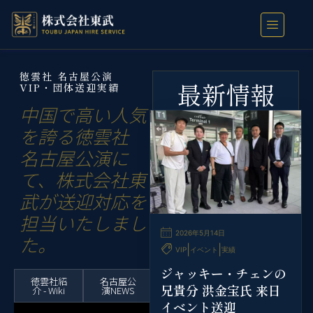
徳雲社 名古屋公演
最新情報
VIP・団体送迎実績
中国で高い人気
を誇る徳雲社
名古屋公演に
て、株式会社東
武が送迎対応を
担当いたしまし
2026年5月14日
た。
|
|
VIP
イベント
実績
ジャッキー・チェンの
徳雲社紹
名古屋公
兄貴分 洪金宝氏 来日
介 - Wiki
演NEWS
イベント送迎