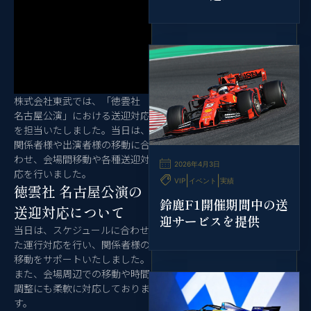
株式会社東武では、「徳雲社
名古屋公演」における送迎対応
を担当いたしました。当日は、
関係者様や出演者様の移動に合
わせ、会場間移動や各種送迎対
2026年4月3日
応を行いました。
|
|
VIP
イベント
実績
徳雲社 名古屋公演の
鈴鹿F1開催期間中の送
送迎対応について
迎サービスを提供
当日は、スケジュールに合わせ
た運行対応を行い、関係者様の
移動をサポートいたしました。
また、会場周辺での移動や時間
調整にも柔軟に対応しておりま
す。