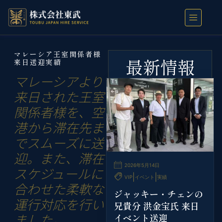
マレーシア王室関係者様
最新情報
来日送迎実績
マレーシアより
来日された王室
関係者様を、空
港から滞在先ま
でスムーズに送
迎。また、滞在
2026年5月14日
スケジュールに
|
|
VIP
イベント
実績
合わせた柔軟な
ジャッキー・チェンの
運行対応を行い
兄貴分 洪金宝氏 来日
ました。
イベント送迎