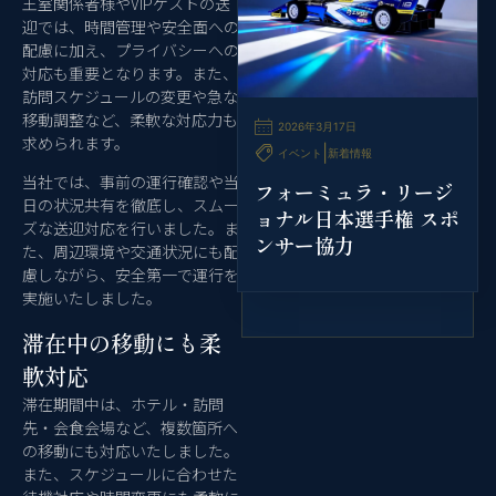
王室関係者様やVIPゲストの送
迎では、時間管理や安全面への
配慮に加え、プライバシーへの
対応も重要となります。また、
訪問スケジュールの変更や急な
移動調整など、柔軟な対応力も
2026年3月17日
求められます。
|
イベント
新着情報
当社では、事前の運行確認や当
フォーミュラ・リージ
日の状況共有を徹底し、スムー
ョナル日本選手権 スポ
ズな送迎対応を行いました。ま
ンサー協力
た、周辺環境や交通状況にも配
慮しながら、安全第一で運行を
実施いたしました。
滞在中の移動にも柔
軟対応
滞在期間中は、ホテル・訪問
先・会食会場など、複数箇所へ
の移動にも対応いたしました。
また、スケジュールに合わせた