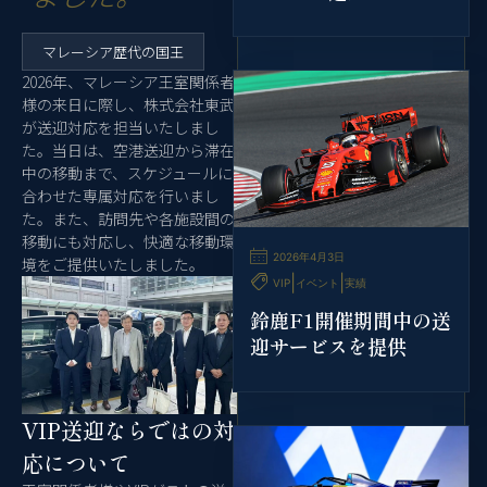
マレーシア歴代の国王
2026年、マレーシア王室関係者
様の来日に際し、株式会社東武
が送迎対応を担当いたしまし
た。当日は、空港送迎から滞在
中の移動まで、スケジュールに
合わせた専属対応を行いまし
た。また、訪問先や各施設間の
移動にも対応し、快適な移動環
2026年4月3日
境をご提供いたしました。
|
|
VIP
イベント
実績
鈴鹿F1開催期間中の送
迎サービスを提供
VIP送迎ならではの対
応について