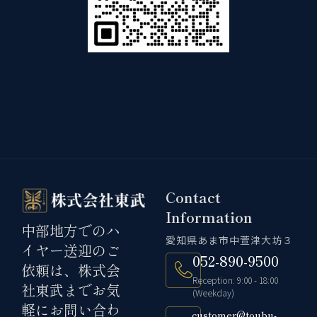
Contact
Information
中部地方でのハ
愛知県あま市中萱津大坊３
イヤー送迎のご
052-890-9500
依頼は、株式会
Reception: 9:00 - 18:00
社東武までお気
(Weekday)
軽にお問い合わ
customer@toubu-